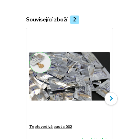
Související zboží
2
Teplovodivá pasta 002
Ventilátor 
310-15ABR 3