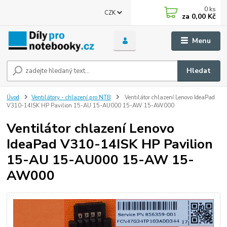
0
ks
CZK
za
0,00 Kč
Menu
Hledat
Úvod
Ventilátory - chlazení pro NTB
Ventilátor chlazení Lenovo IdeaPad
V310-14ISK HP Pavilion 15-AU 15-AU000 15-AW 15-AW000
Ventilátor chlazení Lenovo
IdeaPad V310-14ISK HP Pavilion
15-AU 15-AU000 15-AW 15-
AW000