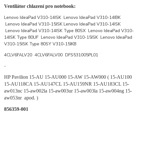
Ventilátor chlazení pro notebook:
Lenovo IdeaPad V310-14ISK Lenovo IdeaPad V310-14IBK
Lenovo IdeaPad V310-15ISK Lenovo IdeaPad V310-14ISK
Lenovo IdeaPad V310-14ISK Type 80SX Lenovo IdeaPad V310-
14ISK Type 80UF Lenovo IdeaPad V310-15ISK Lenovo IdeaPad
V310-15ISK Type 80SY V310-15IKB
4CLV6FALV20 4CLV6FALV00 DFS531005PL01
-
HP Pavilion 15-AU 15-AU000 15-AW 15-AW000 ( 15-AU100
15-AU118CA 15-AU147CL 15-AU159NR 15-AU183CL 15-
aw013nc 15-aw002la 15-aw003ur 15-aw003la 15-aw004ng 15-
aw053nr apod. )
856359-001