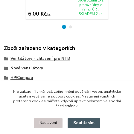
Doba dodání 1-2
pracovní dny v
rámci ČR ,
6,00 Kč
351,00 K
SKLADEM 2 ks
/
ks
Zboží zařazeno v kategoriích
Ventilátory - chlazení pro NTB
Nové ventilátory
HP/Compaq
IBM/Lenovo/Thinkpad
Pro základní funkčnost, zpříjemnění používání webu, analytické
účely a využíváme soubory cookies. Nastavení vlastních
preferencí cookies můžete kdykoli upravit odkazem ve spodní
části stránek.
© 2014 - 2025 Díly pro notebooky
Souhlasím
Nastavení
Upravit sběr cookies.