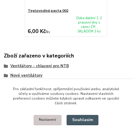
Teplovodivá pasta 002
Doba dodání 1-2
pracovní dny v
rámci ČR ,
6,00 Kč
SKLADEM 3 ks
/
ks
Zboží zařazeno v kategoriích
Ventilátory - chlazení pro NTB
Nové ventilátory
HP/Compaq
Pro základní funkčnost, zpříjemnění používání webu, analytické
účely a využíváme soubory cookies. Nastavení vlastních
preferencí cookies můžete kdykoli upravit odkazem ve spodní
části stránek.
© 2014 - 2025 Díly pro notebooky
Souhlasím
Nastavení
Upravit sběr cookies.