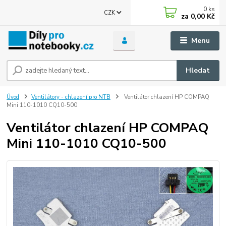
0
ks
CZK
za
0,00 Kč
Menu
Hledat
Úvod
Ventilátory - chlazení pro NTB
Ventilátor chlazení HP COMPAQ
Mini 110-1010 CQ10-500
Ventilátor chlazení HP COMPAQ
Mini 110-1010 CQ10-500