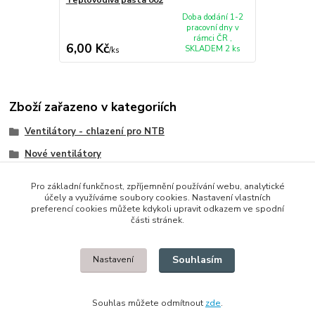
Doba dodání 1-2
pracovní dny v
rámci ČR ,
6,00 Kč
SKLADEM 2 ks
/
ks
Zboží zařazeno v kategoriích
Ventilátory - chlazení pro NTB
Nové ventilátory
Dell
Pro základní funkčnost, zpříjemnění používání webu, analytické
účely a využíváme soubory cookies. Nastavení vlastních
preferencí cookies můžete kdykoli upravit odkazem ve spodní
části stránek.
© 2014 - 2025 Díly pro notebooky
Souhlasím
Nastavení
Upravit sběr cookies.
Souhlas můžete odmítnout
zde
.