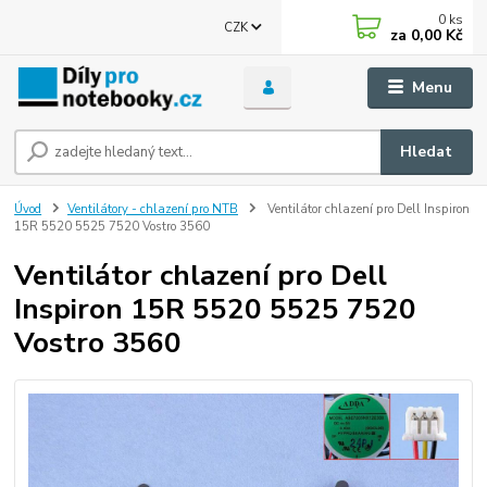
0
ks
CZK
za
0,00 Kč
Menu
Hledat
Úvod
Ventilátory - chlazení pro NTB
Ventilátor chlazení pro Dell Inspiron
15R 5520 5525 7520 Vostro 3560
Ventilátor chlazení pro Dell
Inspiron 15R 5520 5525 7520
Vostro 3560