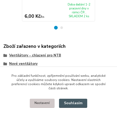
5520 5525 75
Doba dodání 1-2
pracovní dny v
rámci ČR ,
6,00 Kč
185,00 K
SKLADEM 2 ks
/
ks
Zboží zařazeno v kategoriích
Ventilátory - chlazení pro NTB
Nové ventilátory
Dell
Pro základní funkčnost, zpříjemnění používání webu, analytické
účely a využíváme soubory cookies. Nastavení vlastních
preferencí cookies můžete kdykoli upravit odkazem ve spodní
části stránek.
© 2014 - 2025 Díly pro notebooky
Souhlasím
Nastavení
Upravit sběr cookies.