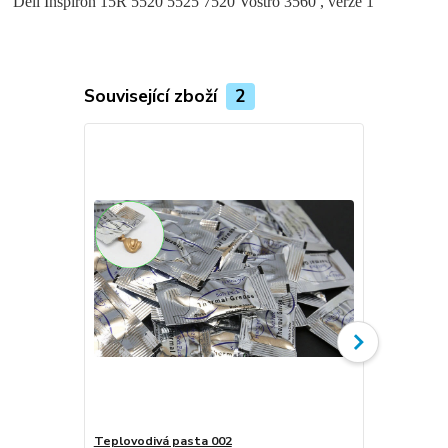
Dell Inspiron 15R 5520 5525 7520 Vostro 3560 , verze 1
Související zboží
2
Teplovodivá pasta 002
Ventilátor c