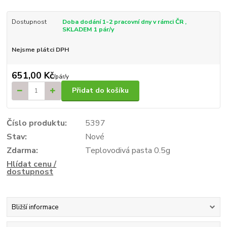
Dostupnost
Doba dodání 1-2 pracovní dny v rámci ČR ,
SKLADEM 1 pár/y
Nejsme plátci DPH
651,00 Kč
/
pár/y
Přidat do košíku
Číslo produktu:
5397
Stav:
Nové
Zdarma:
Teplovodivá pasta 0.5g
Hlídat cenu /
dostupnost
Bližší informace