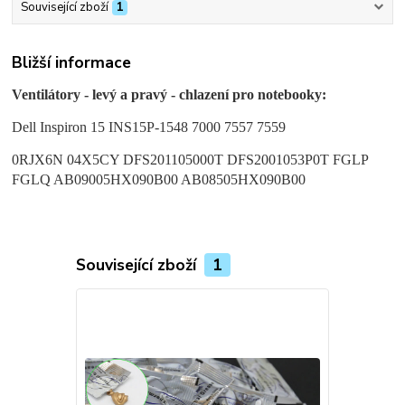
Související zboží
1
Bližší informace
Ventilátory - levý a pravý - chlazení pro notebooky:
Dell Inspiron 15 INS15P-1548 7000 7557 7559
0RJX6N 04X5CY DFS201105000T DFS2001053P0T FGLP
FGLQ AB09005HX090B00 AB08505HX090B00
Související zboží
1