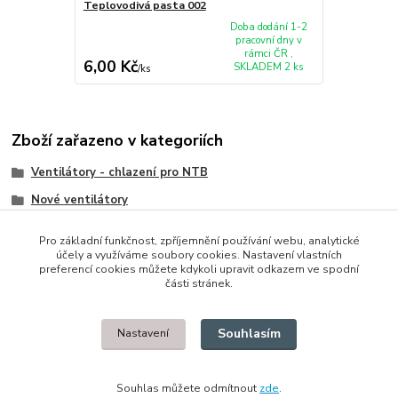
Teplovodivá pasta 002
Doba dodání 1-2
pracovní dny v
rámci ČR ,
6,00 Kč
SKLADEM 2 ks
/
ks
Zboží zařazeno v kategoriích
Ventilátory - chlazení pro NTB
Nové ventilátory
Dell
Pro základní funkčnost, zpříjemnění používání webu, analytické
účely a využíváme soubory cookies. Nastavení vlastních
preferencí cookies můžete kdykoli upravit odkazem ve spodní
části stránek.
© 2014 - 2025 Díly pro notebooky
Souhlasím
Nastavení
Upravit sběr cookies.
Souhlas můžete odmítnout
zde
.