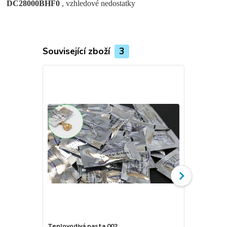
DC28000BHF0
, vzhledové nedostatky
Související zboží
3
Teplovodivá pasta 002
Ventilátor c