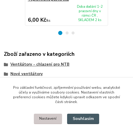
M18x, GPU, 
Doba dodání 1-2
pracovní dny v
rámci ČR ,
6,00 Kč
517,00 K
SKLADEM 2 ks
/
ks
Zboží zařazeno v kategoriích
Ventilátory - chlazení pro NTB
Nové ventilátory
Dell
Pro základní funkčnost, zpříjemnění používání webu, analytické
účely a využíváme soubory cookies. Nastavení vlastních
preferencí cookies můžete kdykoli upravit odkazem ve spodní
části stránek.
© 2014 - 2025 Díly pro notebooky
Souhlasím
Nastavení
Upravit sběr cookies.