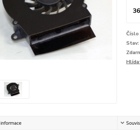
36
Číslo
Stav:
Zdar
Hlída
í informace
Souvis