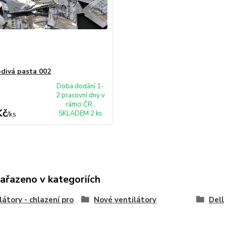
divá pasta 002
Doba dodání 1-
2 pracovní dny v
rámci ČR ,
Kč
SKLADEM 2 ks
/
ks
zařazeno v kategoriích
látory - chlazení pro
Nové ventilátory
Dell