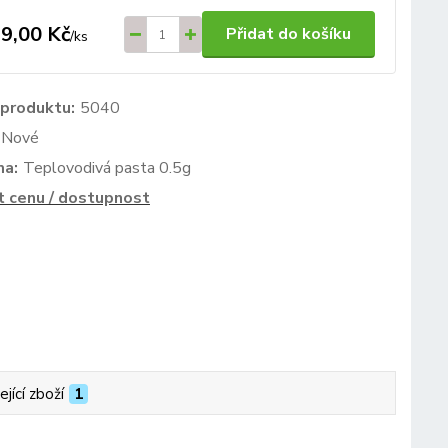
9,00 Kč
Přidat do košíku
/
ks
 produktu:
5040
Nové
ma:
Teplovodivá pasta 0.5g
t cenu / dostupnost
ející zboží
1