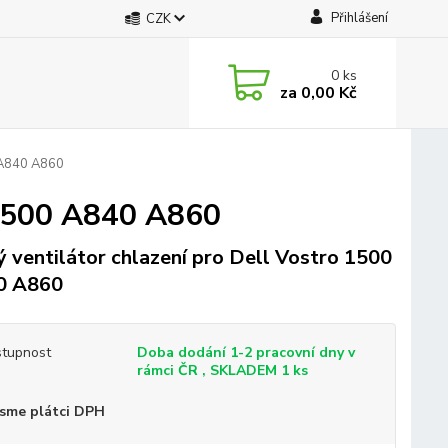
Přihlášení
CZK
0
ks
za
0,00 Kč
0 A840 A860
o 1500 A840 A860
 ventilátor chlazení pro Dell Vostro 1500
0 A860
tupnost
Doba dodání 1-2 pracovní dny v
rámci ČR , SKLADEM 1 ks
sme plátci DPH