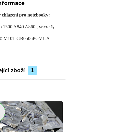
informace
r chlazení pro notebooky:
ro 1500 A840 A860 ,
verze 1,
05M10T GB0506PGV1-A
jící zboží
1