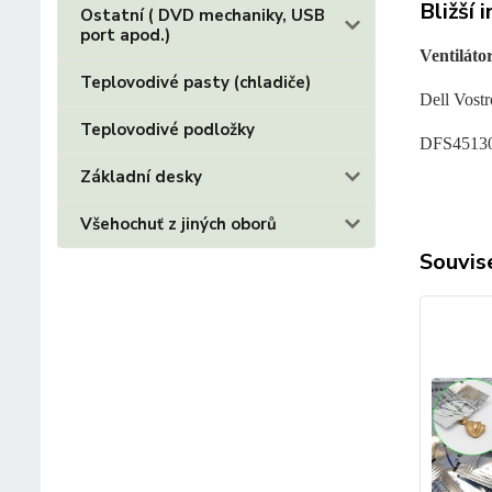
Bližší 
Ostatní ( DVD mechaniky, USB
port apod.)
Ventiláto
Teplovodivé pasty (chladiče)
Dell Vost
Teplovodivé podložky
DFS4513
Základní desky
Všehochuť z jiných oborů
Souvise