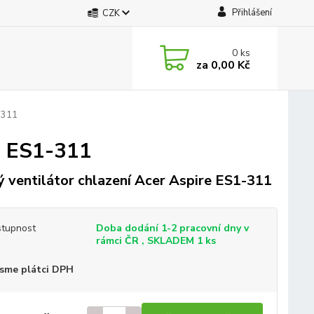
Přihlášení
CZK
0
ks
za
0,00 Kč
-311
e ES1-311
 ventilátor chlazení Acer Aspire ES1-311
tupnost
Doba dodání 1-2 pracovní dny v
rámci ČR , SKLADEM 1 ks
sme plátci DPH