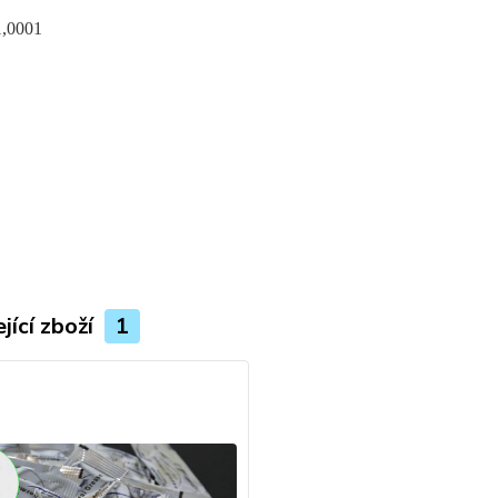
1,0001
jící zboží
1