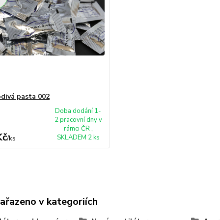
divá pasta 002
Doba dodání 1-
2 pracovní dny v
rámci ČR ,
Kč
SKLADEM 2 ks
/
ks
zařazeno v kategoriích