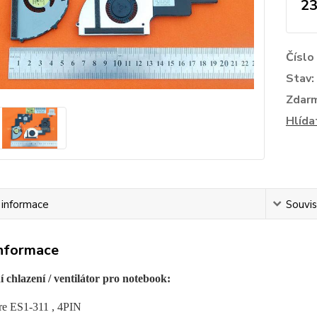
23
Číslo
Stav:
Zdar
Hlída
í informace
Souvis
informace
 chlazení / ventilátor pro notebook:
re ES1-311 , 4PIN