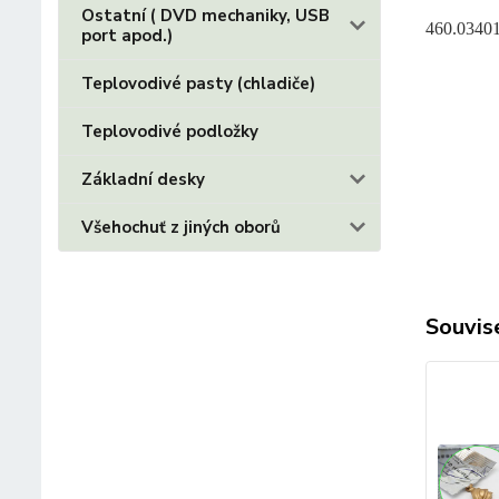
Ostatní ( DVD mechaniky, USB
460.0340
port apod.)
Teplovodivé pasty (chladiče)
Teplovodivé podložky
Základní desky
Všehochuť z jiných oborů
Souvise