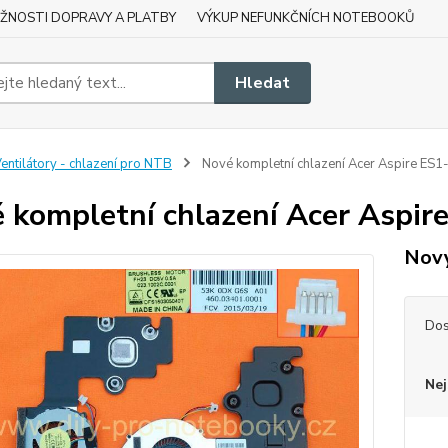
ŽNOSTI DOPRAVY A PLATBY
VÝKUP NEFUNKČNÍCH NOTEBOOKŮ
Hledat
entilátory - chlazení pro NTB
Nové kompletní chlazení Acer Aspire ES1
 kompletní chlazení Acer Aspir
Nový
Dos
Nej