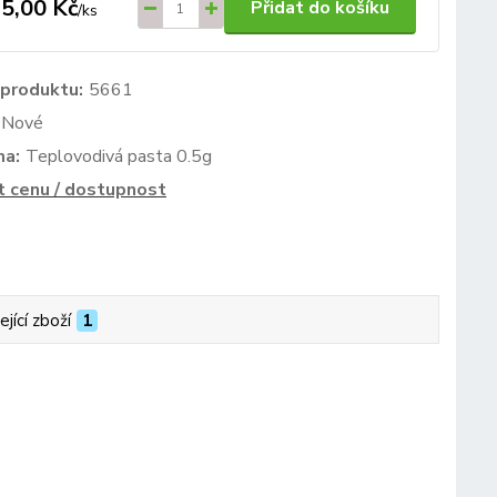
5,00 Kč
Přidat do košíku
/
ks
 produktu:
5661
Nové
ma:
Teplovodivá pasta 0.5g
t cenu / dostupnost
ející zboží
1