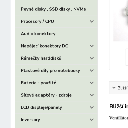
Pevné disky , SSD disky , NVMe
Procesory / CPU
Audio konektory
Napájecí konektory DC
Rámečky harddisků
Plastové díly pro notebooky
Baterie - použité
Bližš
Síťové adaptéry - zdroje
Bližší 
LCD displeje/panely
Ventiláto
Invertory