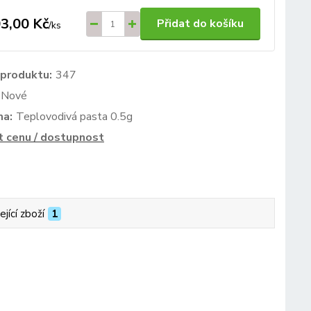
3,00 Kč
Přidat do košíku
/
ks
 produktu:
347
Nové
ma:
Teplovodivá pasta 0.5g
t cenu / dostupnost
ející zboží
1