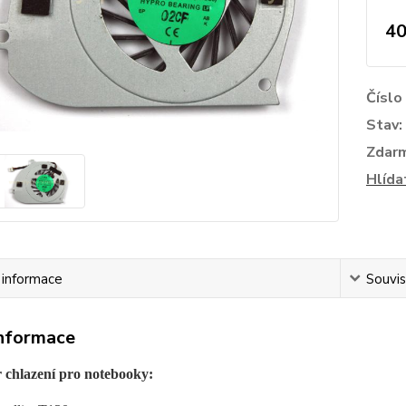
40
Číslo
Stav:
Zdar
Hlída
í informace
Souvis
informace
r chlazení pro notebooky: