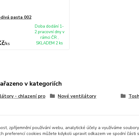
divá pasta 002
Doba dodání 1-
2 pracovní dny v
rámci ČR ,
Kč
SKLADEM 2 ks
/
ks
zařazeno v kategoriích
látory - chlazení pro
Nové ventilátory
Tosh
nost, zpříjemnění používání webu, analytické účely a využíváme soubory
ch preferencí cookies můžete kdykoli upravit odkazem ve spodní části 