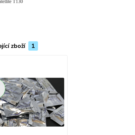
tellite T130
jící zboží
1