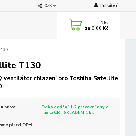
Přihlášení
CZK
0
ks
za
0,00 Kč
 T130
llite T130
 ventilátor chlazení pro Toshiba Satellite
0
tupnost
Doba dodání 1-2 pracovní dny v
rámci ČR , SKLADEM 1 ks
sme plátci DPH