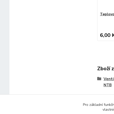
Teplovo
6,00 
Zboží 
Venti
NTB
Pro základní funkč
vlastní
© 2014 - 2025 Díly pro notebooky