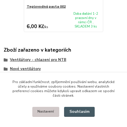
Teplovodivá pasta 002
Doba dodání 1-2
pracovní dny v
rámci ČR ,
6,00 Kč
SKLADEM 3 ks
/
ks
Zboží zařazeno v kategoriích
Ventilátory - chlazení pro NTB
Nové ventilátory
MSI
Pro základní funkčnost, zpříjemnění používání webu, analytické
účely a využíváme soubory cookies. Nastavení vlastních
preferencí cookies můžete kdykoli upravit odkazem ve spodní
části stránek.
© 2014 - 2025 Díly pro notebooky
Souhlasím
Nastavení
Upravit sběr cookies.