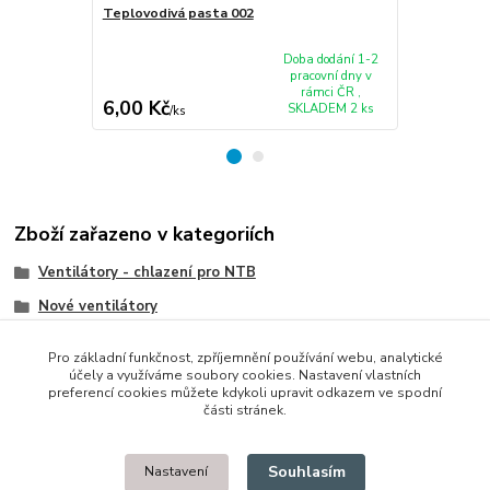
Teplovodivá pasta 002
Ventilátor 
Z480 Z485 - 
Doba dodání 1-2
pracovní dny v
rámci ČR ,
6,00 Kč
185,00 K
SKLADEM 2 ks
/
ks
Zboží zařazeno v kategoriích
Ventilátory - chlazení pro NTB
Nové ventilátory
IBM/Lenovo/Thinkpad
Pro základní funkčnost, zpříjemnění používání webu, analytické
účely a využíváme soubory cookies. Nastavení vlastních
preferencí cookies můžete kdykoli upravit odkazem ve spodní
části stránek.
© 2014 - 2025 Díly pro notebooky
Souhlasím
Nastavení