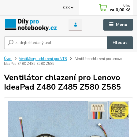
0
ks
CZK
za
0,00 Kč
Menu
Hledat
Úvod
Ventilátory - chlazení pro NTB
Ventilátor chlazení pro Lenovo
IdeaPad Z480 Z485 Z580 Z585
Ventilátor chlazení pro Lenovo
IdeaPad Z480 Z485 Z580 Z585