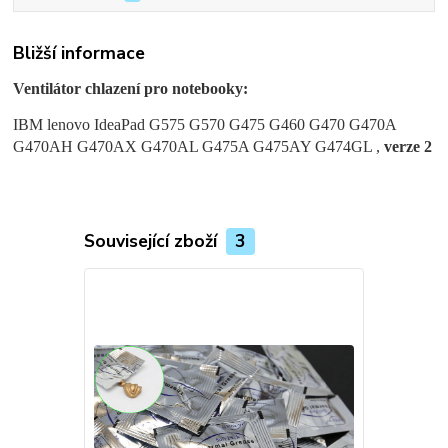
Bližší informace
Ventilátor chlazení pro notebooky:
IBM lenovo IdeaPad G575 G570 G475 G460 G470 G470A
G470AH G470AX G470AL G475A G475AY G474GL ,
verze 2
Související zboží
3