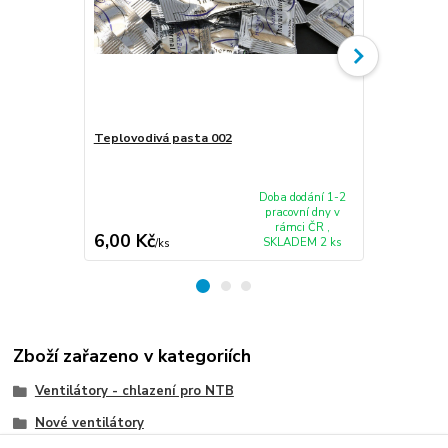
Teplovodivá pasta 002
Ventilátor 
ideapad G46
1
Doba dodání 1-2
pracovní dny v
rámci ČR ,
6,00 Kč
210,00 K
SKLADEM 2 ks
/
ks
Zboží zařazeno v kategoriích
Ventilátory - chlazení pro NTB
Nové ventilátory