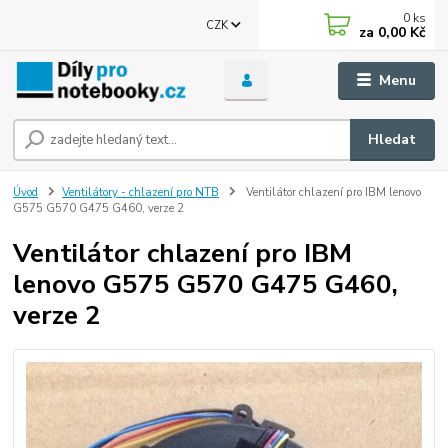
0
ks
CZK
za
0,00 Kč
Menu
Hledat
Úvod
Ventilátory - chlazení pro NTB
Ventilátor chlazení pro IBM lenovo
G575 G570 G475 G460, verze 2
Ventilátor chlazení pro IBM
lenovo G575 G570 G475 G460,
verze 2