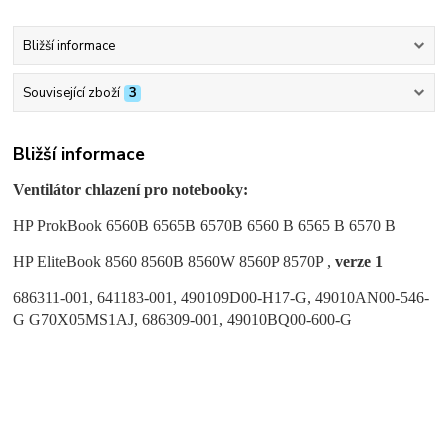
Bližší informace
Související zboží
3
Bližší informace
Ventilátor chlazení pro notebooky:
HP ProkBook 6560B 6565B 6570B
6560 B 6565 B 6570 B
HP EliteBook 8560 8560B 8560W 8560P 8570P ,
verze 1
686311-001, 641183-001, 490109D00-H17-G, 49010AN00-546-
G G70X05MS1AJ, 686309-001, 49010BQ00-600-G