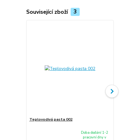
Související zboží
3
Teplovodivá pasta 002
Ventilátor 
8460P 8460W
Doba dodání 1-2
pracovní dny v