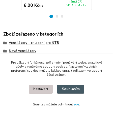
rámci ČR ,
6,00 Kč
311,00 K
SKLADEM 2 ks
/
ks
Zboží zařazeno v kategoriích
Ventilátory - chlazení pro NTB
Nové ventilátory
HP/Compaq
Pro základní funkčnost, zpříjemnění používání webu, analytické
účely a využíváme soubory cookies. Nastavení vlastních
preferencí cookies můžete kdykoli upravit odkazem ve spodní
části stránek.
© 2014 - 2025 Díly pro notebooky
Souhlasím
Nastavení
Upravit sběr cookies.
Souhlas můžete odmítnout
zde
.