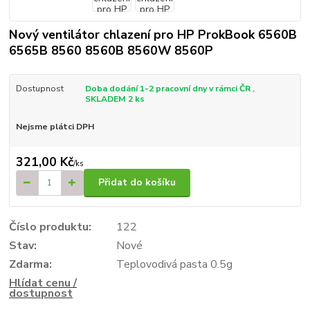
Nový ventilátor chlazení pro HP ProkBook 6560B
6565B 8560 8560B 8560W 8560P
Dostupnost
Doba dodání 1-2 pracovní dny v rámci ČR ,
SKLADEM 2 ks
Nejsme plátci DPH
321,00 Kč
/
ks
Přidat do košíku
Číslo produktu:
122
Stav:
Nové
Zdarma:
Teplovodivá pasta 0.5g
Hlídat cenu /
dostupnost