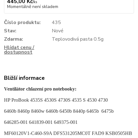
445,00 Kč
/
ks
Momentálně není skladem
Číslo produktu:
435
Stav:
Nové
Zdarma:
Teplovodivá pasta 0.5g
Hlídat cenu /
dostupnost
Bližší informace
Ventilátor chlazení pro notebooky:
HP ProBook 4535S 4530S 4730S
4535 S 4530 4730
6460b 8460p 8460w 6460b 6450b 8440p 6465b 6475b
646285-001 641839-001 649375-001
MF60120V1-C460-S9A DFS531205MC0T FAD9 KSB0505HB