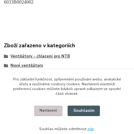
6033B0024002
Zboží zařazeno v kategoriích
Ventilátory - chlazení pro NTB
Nové ventilátory
HP/Compaq
Pro základní funkčnost, zpříjemnění používání webu, analytické
účely a využíváme soubory cookies. Nastavení vlastních
preferencí cookies můžete kdykoli upravit odkazem ve spodní
části stránek.
© 2014 - 2025 Díly pro notebooky
Souhlasím
Nastavení
Upravit sběr cookies.
Souhlas můžete odmítnout
zde
.