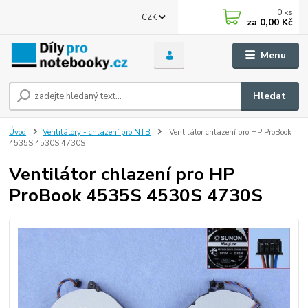
0
ks
CZK
za
0,00 Kč
Menu
Hledat
Úvod
Ventilátory - chlazení pro NTB
Ventilátor chlazení pro HP ProBook
4535S 4530S 4730S
Ventilátor chlazení pro HP
ProBook 4535S 4530S 4730S