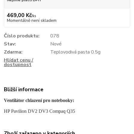
Nejsme plátci DPH
469,00 Kč
/
ks
Momentálně není skladem
Číslo produktu:
078
Stav:
Nové
Zdarma:
Teplovodivá pasta 0.5g
Hlídat cenu /
dostupnost
Bližší informace
Ventilátor chlazení pro notebooky:
HP Pavilion DV2 DV3 Compaq Q35
Zboží zařazeno v kategoriích