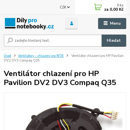
0
ks
CZK
za
0,00 Kč
Menu
Hledat
Úvod
Ventilátory - chlazení pro NTB
Ventilátor chlazení pro HP Pavilion
DV2 DV3 Compaq Q35
Ventilátor chlazení pro HP
Pavilion DV2 DV3 Compaq Q35