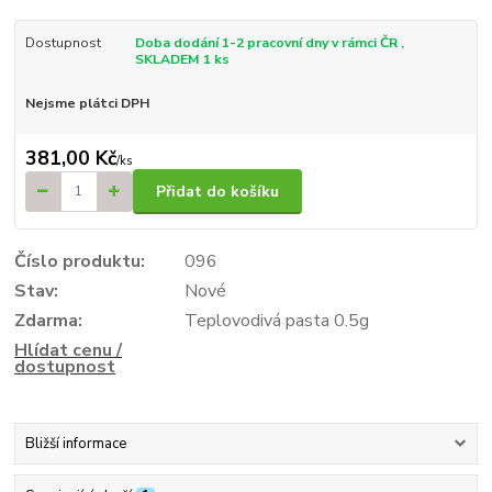
Dostupnost
Doba dodání 1-2 pracovní dny v rámci ČR ,
SKLADEM 1 ks
Nejsme plátci DPH
381,00 Kč
/
ks
Přidat do košíku
Číslo produktu:
096
Stav:
Nové
Zdarma:
Teplovodivá pasta 0.5g
Hlídat cenu /
dostupnost
Bližší informace