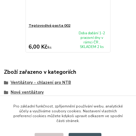
Teplovodivá pasta 002
Doba dodání 1-2
pracovní dny v
rámci ČR ,
6,00 Kč
SKLADEM 2 ks
/
ks
Zboží zařazeno v kategoriích
Ventilátory - chlazení pro NTB
Nové ventilátory
HP/Compaq
Pro základní funkčnost, zpříjemnění používání webu, analytické
účely a využíváme soubory cookies. Nastavení vlastních
preferencí cookies můžete kdykoli upravit odkazem ve spodní
části stránek.
© 2014 - 2025 Díly pro notebooky