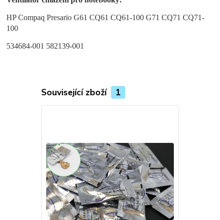
HP Compaq Presario G61 CQ61 CQ61-100 G71 CQ71 CQ71-
100
534684-001 582139-001
Související zboží
1