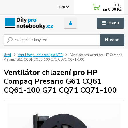
0
ks
CZK
za
0,00 Kč
Menu
Hledat
Úvod
Ventilátory - chlazení pro NTB
Ventilátor chlazení pro HP Compaq
Presario G61 CQ61 CQ61-100 G71 CQ71 CQ71-100
Ventilátor chlazení pro HP
Compaq Presario G61 CQ61
CQ61-100 G71 CQ71 CQ71-100