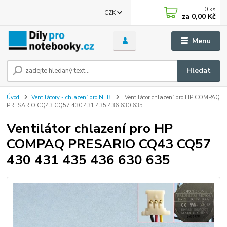
0
ks
CZK
za
0,00 Kč
Menu
Hledat
Úvod
Ventilátory - chlazení pro NTB
Ventilátor chlazení pro HP COMPAQ
PRESARIO CQ43 CQ57 430 431 435 436 630 635
Ventilátor chlazení pro HP
COMPAQ PRESARIO CQ43 CQ57
430 431 435 436 630 635