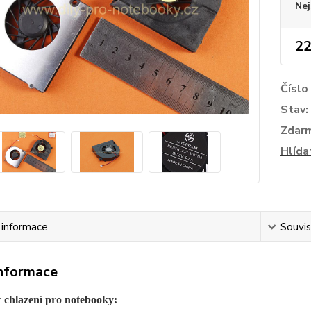
Nej
22
Číslo
Stav:
Zdar
Hlída
í informace
Souvis
informace
r chlazení pro notebooky: