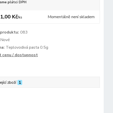
sme plátci DPH
1,00 Kč
Momentálně není skladem
/
ks
 produktu:
083
Nové
ma:
Teplovodivá pasta 0.5g
t cenu / dostupnost
ející zboží
1