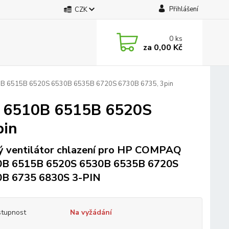
Přihlášení
CZK
0
ks
za
0,00 Kč
10B 6515B 6520S 6530B 6535B 6720S 6730B 6735, 3pin
Q 6510B 6515B 6520S
pin
 ventilátor chlazení pro HP COMPAQ
0B 6515B 6520S 6530B 6535B 6720S
B 6735 6830S 3-PIN
tupnost
Na vyžádání