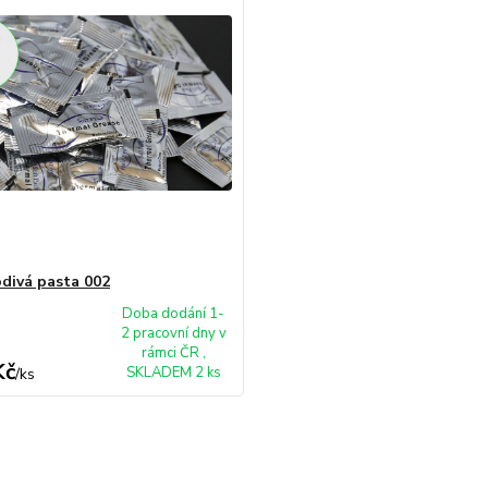
divá pasta 002
Doba dodání 1-
2 pracovní dny v
rámci ČR ,
Kč
SKLADEM 2 ks
/
ks