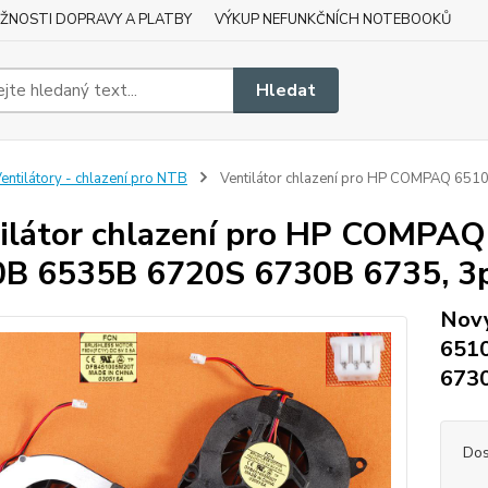
ŽNOSTI DOPRAVY A PLATBY
VÝKUP NEFUNKČNÍCH NOTEBOOKŮ
Hledat
entilátory - chlazení pro NTB
Ventilátor chlazení pro HP COMPAQ 65
ilátor chlazení pro HP COMPA
B 6535B 6720S 6730B 6735, 3
Nový
651
6730
Dos