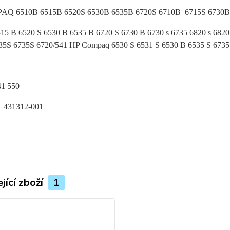
Q 6510B 6515B 6520S 6530B 6535B 6720S 6710B 6715S 6730B 67
15 B 6520 S 6530 B 6535 B 6720 S 6730 B 6730 s 6735 6820 s 68
5S 6735S 6720/541 HP Compaq 6530 S 6531 S 6530 B 6535 S 6735 
41 550
1 431312-001
jící zboží
1