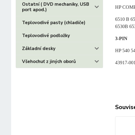
Ostatní ( DVD mechaniky, USB
HP COMPA
port apod.)
6510 B 65
Teplovodivé pasty (chladiče)
6530B 653
Teplovodivé podložky
3-PIN
Základní desky
HP 540 5
Všehochuť z jiných oborů
43917-00
Souvise