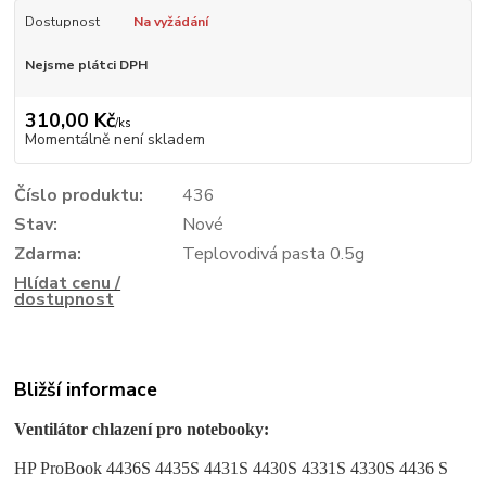
Dostupnost
Na vyžádání
Nejsme plátci DPH
310,00 Kč
/
ks
Momentálně není skladem
Číslo produktu:
436
Stav:
Nové
Zdarma:
Teplovodivá pasta 0.5g
Hlídat cenu /
dostupnost
Bližší informace
Ventilátor chlazení pro notebooky:
HP ProBook 4436S 4435S 4431S 4430S 4331S 4330S
4436 S