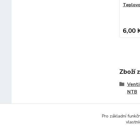
Teplovo
6,00 
Zboží 
Venti
NTB
Pro základní funkč
vlastní
© 2014 - 2025 Díly pro notebooky