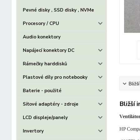
Pevné disky , SSD disky , NVMe
Procesory / CPU
Audio konektory
Napájecí konektory DC
Rámečky harddisků
Plastové díly pro notebooky
Bližš
Baterie - použité
Bližší 
Síťové adaptéry - zdroje
Ventiláto
LCD displeje/panely
HP Compa
Invertory