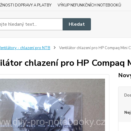
ŽNOSTI DOPRAVY A PLATBY
VÝKUP NEFUNKČNÍCH NOTEBOOKŮ
Hledat
entilátory - chlazení pro NTB
Ventilátor chlazení pro HP Compaq Mini
ilátor chlazení pro HP Compaq
Nový
Dos
Nej