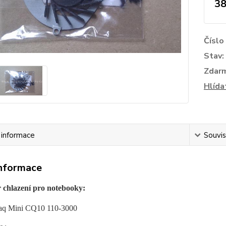
38
Číslo
Stav:
Zdar
Hlída
í informace
Souvis
informace
r chlazení pro notebooky:
q Mini CQ10 110-3000