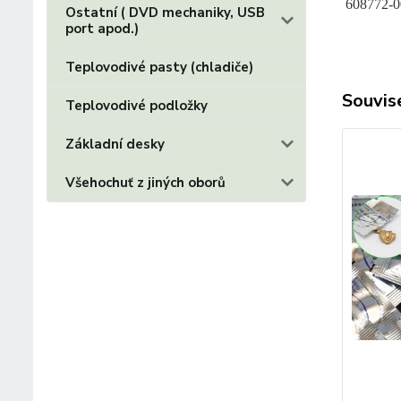
608772-0
Ostatní ( DVD mechaniky, USB
port apod.)
Teplovodivé pasty (chladiče)
Souvise
Teplovodivé podložky
Základní desky
Všehochuť z jiných oborů