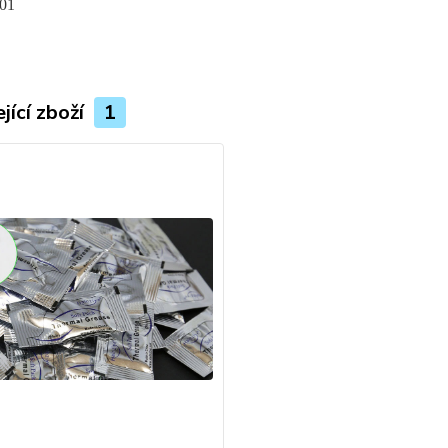
01
jící zboží
1