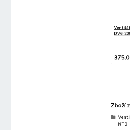
Ventilá
DV6-200
375,0
Zboží 
Venti
NTB