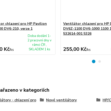
tor chlazení pro HP Pavilion
Ventilátor chlazení pro H
0 DV6-210, verze 1
DV6Z-1100 DV6-1000 1100 
532614-001 5326
Doba dodání 1-
2 pracovní dny v
rámci ČR ,
0 Kč
255,00 Kč
SKLADEM 1 ks
/
ks
/
ks
zařazeno v kategoriích
látory - chlazení pro
Nové ventilátory
HP/