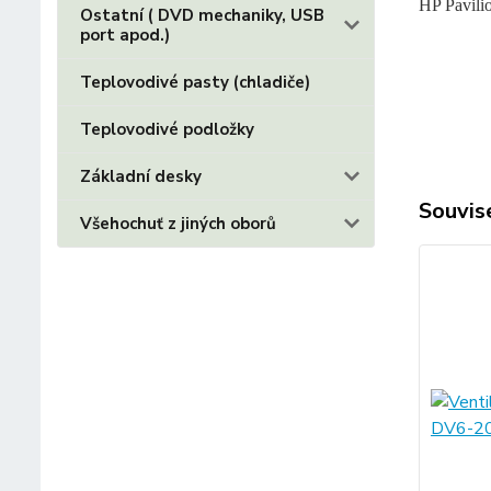
HP Pavil
Ostatní ( DVD mechaniky, USB
port apod.)
Teplovodivé pasty (chladiče)
Teplovodivé podložky
Základní desky
Souvise
Všehochuť z jiných oborů