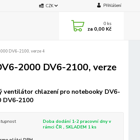
Přihlášení
CZK
0
ks
za
0,00 Kč
-2000 DV6-2100, verze 4
n DV6-2000 DV6-2100, verze
 ventilátor chlazení pro notebooky DV6-
0 DV6-2100
tupnost
Doba dodání 1-2 pracovní dny v
rámci ČR , SKLADEM 1 ks
sme plátci DPH