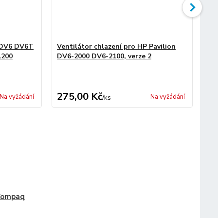
P DV6 DV6T
Ventilátor chlazení pro HP Pavilion
Te
1200
DV6-2000 DV6-2100, verze 2
275,00 Kč
6,
Na vyžádání
Na vyžádání
/
ks
Compaq