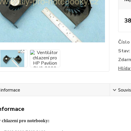
38
Číslo
Stav:
Zdar
Hlída
í informace
Souvis
informace
r chlazení pro notebooky: