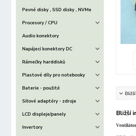
Pevné disky , SSD disky , NVMe
Procesory / CPU
Audio konektory
Napájecí konektory DC
Rámečky harddisků
Plastové díly pro notebooky
Baterie - použité
Bližš
Síťové adaptéry - zdroje
Bližší 
LCD displeje/panely
Ventiláto
Invertory