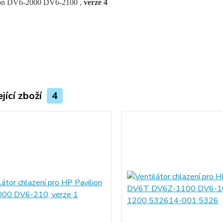
ion DV6-2000 DV6-2100 ,
verze 4
jící zboží
4