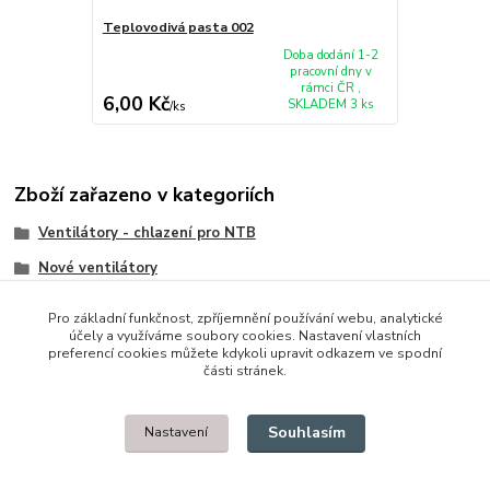
Teplovodivá pasta 002
Doba dodání 1-2
pracovní dny v
rámci ČR ,
6,00 Kč
SKLADEM 3 ks
/
ks
Zboží zařazeno v kategoriích
Ventilátory - chlazení pro NTB
Nové ventilátory
Dell
Pro základní funkčnost, zpříjemnění používání webu, analytické
účely a využíváme soubory cookies. Nastavení vlastních
preferencí cookies můžete kdykoli upravit odkazem ve spodní
části stránek.
© 2014 - 2025 Díly pro notebooky
Souhlasím
Nastavení
Upravit sběr cookies.