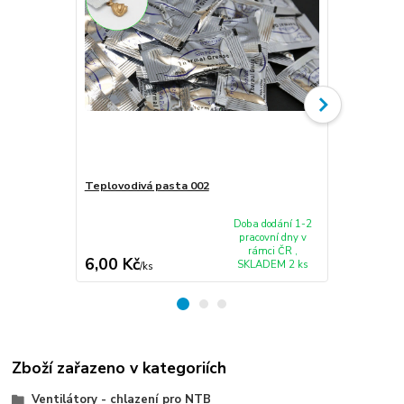
Teplovodivá pasta 002
Ventilátor c
E6410 E6510
Doba dodání 1-2
pracovní dny v
rámci ČR ,
6,00 Kč
461,00 K
SKLADEM 2 ks
/
ks
Zboží zařazeno v kategoriích
Ventilátory - chlazení pro NTB