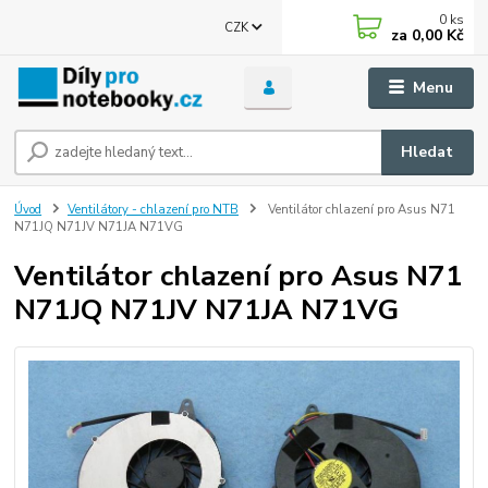
0
ks
CZK
za
0,00 Kč
Menu
Hledat
Úvod
Ventilátory - chlazení pro NTB
Ventilátor chlazení pro Asus N71
N71JQ N71JV N71JA N71VG
Ventilátor chlazení pro Asus N71
N71JQ N71JV N71JA N71VG