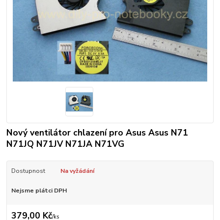
Nový ventilátor chlazení pro Asus Asus N71
N71JQ N71JV N71JA N71VG
Dostupnost
Na vyžádání
Nejsme plátci DPH
379,00 Kč
/
ks