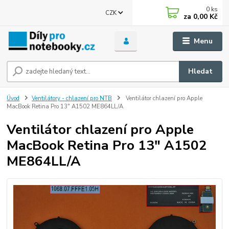
0
ks
CZK
za
0,00 Kč
Menu
Hledat
Úvod
Ventilátory - chlazení pro NTB
Ventilátor chlazení pro Apple
MacBook Retina Pro 13" A1502 ME864LL/A
Ventilátor chlazení pro Apple
MacBook Retina Pro 13" A1502
ME864LL/A