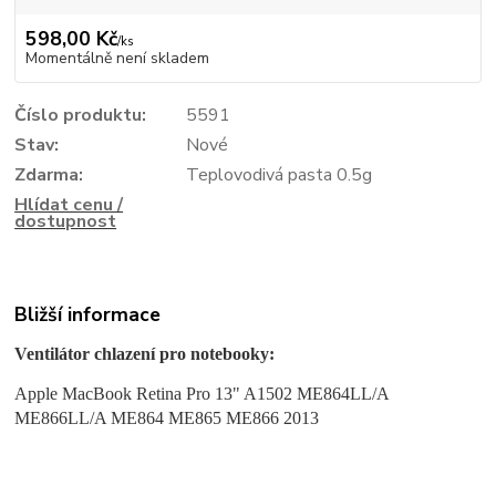
598,00 Kč
/
ks
Momentálně není skladem
Číslo produktu:
5591
Stav:
Nové
Zdarma:
Teplovodivá pasta 0.5g
Hlídat cenu /
dostupnost
Bližší informace
Ventilátor chlazení pro notebooky:
Apple MacBook Retina Pro 13" A1502 ME864LL/A
ME866LL/A ME864 ME865 ME866 2013