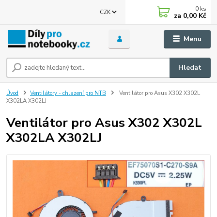
0
ks
CZK
za
0,00 Kč
Menu
Hledat
Úvod
Ventilátory - chlazení pro NTB
Ventilátor pro Asus X302 X302L
X302LA X302LJ
Ventilátor pro Asus X302 X302L
X302LA X302LJ