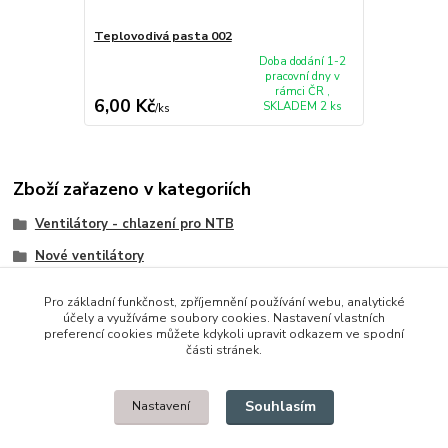
Teplovodivá pasta 002
Doba dodání 1-2
pracovní dny v
rámci ČR ,
6,00 Kč
SKLADEM 2 ks
/
ks
Zboží zařazeno v kategoriích
Ventilátory - chlazení pro NTB
Nové ventilátory
Asus
Pro základní funkčnost, zpříjemnění používání webu, analytické
účely a využíváme soubory cookies. Nastavení vlastních
preferencí cookies můžete kdykoli upravit odkazem ve spodní
části stránek.
© 2014 - 2025 Díly pro notebooky
Souhlasím
Nastavení
Upravit sběr cookies.