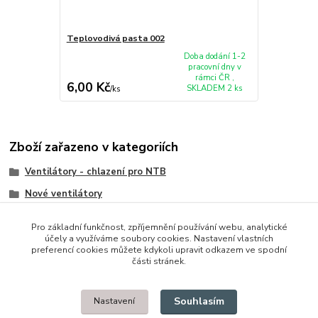
Teplovodivá pasta 002
Doba dodání 1-2
pracovní dny v
rámci ČR ,
6,00 Kč
SKLADEM 2 ks
/
ks
Zboží zařazeno v kategoriích
Ventilátory - chlazení pro NTB
Nové ventilátory
Asus
Pro základní funkčnost, zpříjemnění používání webu, analytické
účely a využíváme soubory cookies. Nastavení vlastních
preferencí cookies můžete kdykoli upravit odkazem ve spodní
části stránek.
© 2014 - 2025 Díly pro notebooky
Souhlasím
Nastavení
Upravit sběr cookies.