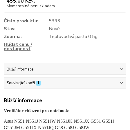
455,00 Kč
/
ks
Momentálně není skladem
Číslo produktu:
5393
Stav:
Nové
Zdarma:
Teplovodivá pasta 0.5g
Hlídat cenu /
dostupnost
Bližší informace
Související zboží
1
Bližší informace
Ventilátor chlazení pro notebook:
Asus N551 N551J N551JW N551JK N551JX G551 G551J
G551JM G551JX N551JQ G58 G58J G58JW