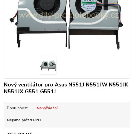
Nový ventilátor pro Asus N551J N551JW N551JK
N551JX G551 G551J
Dostupnost
Na vyžádání
Nejsme plátci DPH