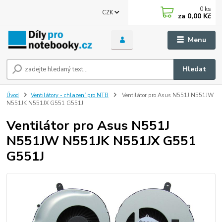
0
ks
CZK
za
0,00 Kč
Menu
Hledat
Úvod
Ventilátory - chlazení pro NTB
Ventilátor pro Asus N551J N551JW
N551JK N551JX G551 G551J
Ventilátor pro Asus N551J
N551JW N551JK N551JX G551
G551J