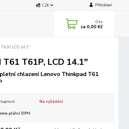
Přihlášení
CZK
0
ks
za
0,00 Kč
 T61P, LCD 14.1"
d T61 T61P, LCD 14.1"
letní chlazení Lenovo Thinkpad T61
P
tupnost
Na vyžádání
sme plátci DPH