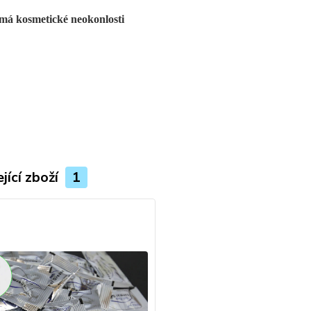
má kosmetické neokonlosti
jící zboží
1