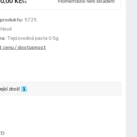
0,00 Kč
Momentálně není skladem
/
ks
 produktu:
5725
Nové
ma:
Teplovodivá pasta 0.5g
t cenu / dostupnost
ející zboží
1
FD