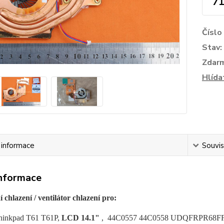
71
Číslo
Stav:
Zdar
Hlída
í informace
Souvis
informace
 chlazení / v
entilátor chlazení pro:
hinkpad T61 T61P,
LCD 14.1"
, 44C0557 44C0558 UDQFRPR68F