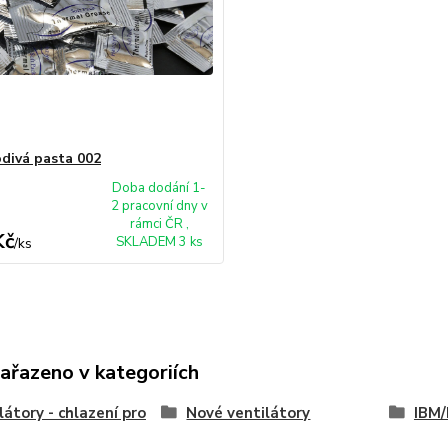
divá pasta 002
Doba dodání 1-
2 pracovní dny v
rámci ČR ,
Kč
SKLADEM 3 ks
/
ks
zařazeno v kategoriích
látory - chlazení pro
Nové ventilátory
IBM/