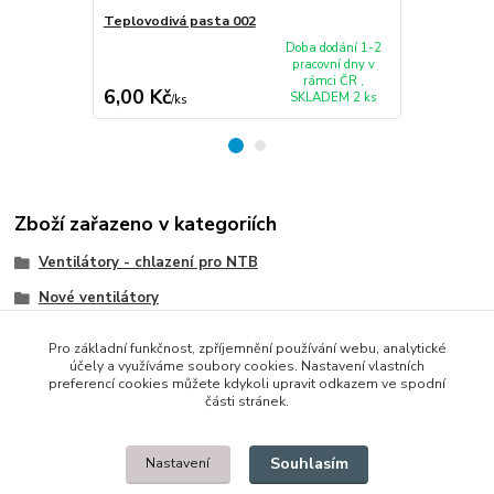
Teplovodivá pasta 002
Ventilátor 
W510 , verz
Doba dodání 1-2
pracovní dny v
rámci ČR ,
6,00 Kč
351,00 K
SKLADEM 2 ks
/
ks
Zboží zařazeno v kategoriích
Ventilátory - chlazení pro NTB
Nové ventilátory
IBM/Lenovo/Thinkpad
Pro základní funkčnost, zpříjemnění používání webu, analytické
účely a využíváme soubory cookies. Nastavení vlastních
preferencí cookies můžete kdykoli upravit odkazem ve spodní
části stránek.
© 2014 - 2025 Díly pro notebooky
Souhlasím
Nastavení
Upravit sběr cookies.