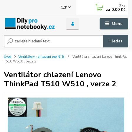
0
ks
CZK
za
0,00 Kč
Menu
Hledat
Úvod
Ventilátory - chlazení pro NTB
Ventilátor chlazení Lenovo ThinkPad
T510 W510 , verze 2
Ventilátor chlazení Lenovo
ThinkPad T510 W510 , verze 2