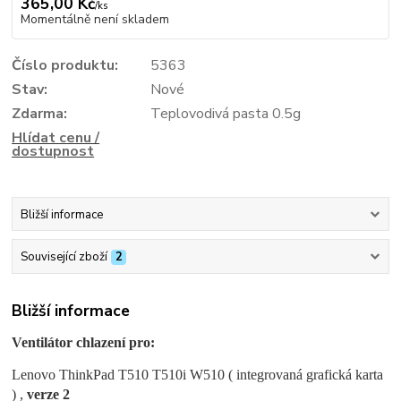
365,00 Kč
/
ks
Momentálně není skladem
Číslo produktu:
5363
Stav:
Nové
Zdarma:
Teplovodivá pasta 0.5g
Hlídat cenu /
dostupnost
Bližší informace
Související zboží
2
Bližší informace
Ventilátor chlazení pro:
Lenovo ThinkPad T510 T510i W510 ( integrovaná grafická karta
) ,
verze 2