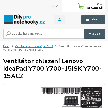
0
ks
CZK
za
0,00 Kč
Menu
Hledat
Úvod
Ventilátory - chlazení pro NTB
Ventilátor chlazení Lenovo IdeaPad
Y700 Y700-15ISK Y700-15ACZ
Ventilátor chlazení Lenovo
IdeaPad Y700 Y700-15ISK Y700-
15ACZ