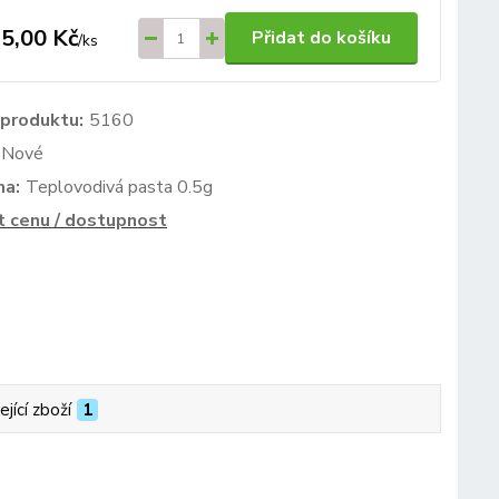
5,00 Kč
Přidat do košíku
/
ks
 produktu:
5160
Nové
ma:
Teplovodivá pasta 0.5g
t cenu / dostupnost
ející zboží
1