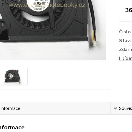
36
Číslo
Stav:
Zdar
Hlída
í informace
Souvis
informace