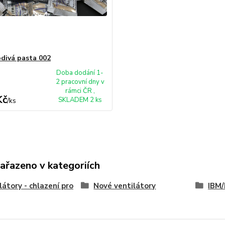
divá pasta 002
Doba dodání 1-
2 pracovní dny v
rámci ČR ,
Kč
SKLADEM 2 ks
/
ks
zařazeno v kategoriích
látory - chlazení pro
Nové ventilátory
IBM/