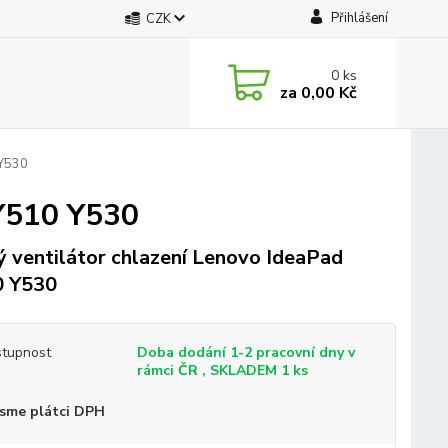
Přihlášení
CZK
0
ks
za
0,00 Kč
 Y530
 Y510 Y530
 ventilátor chlazení Lenovo IdeaPad
0 Y530
tupnost
Doba dodání 1-2 pracovní dny v
rámci ČR , SKLADEM 1 ks
sme plátci DPH