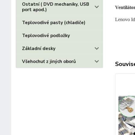
Ostatní ( DVD mechaniky, USB
Ventiláto
port apod.)
Lenovo I
Teplovodivé pasty (chladiče)
Teplovodivé podložky
Základní desky
Všehochuť z jiných oborů
Souvise