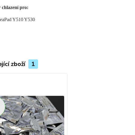
r chlazení pro:
deaPad Y510 Y530
jící zboží
1