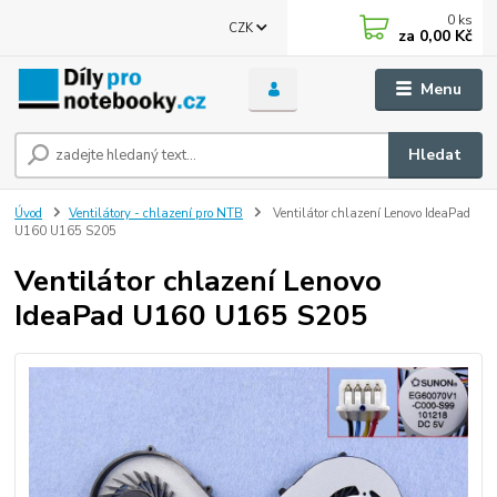
0
ks
CZK
za
0,00 Kč
Menu
Hledat
Úvod
Ventilátory - chlazení pro NTB
Ventilátor chlazení Lenovo IdeaPad
U160 U165 S205
Ventilátor chlazení Lenovo
IdeaPad U160 U165 S205