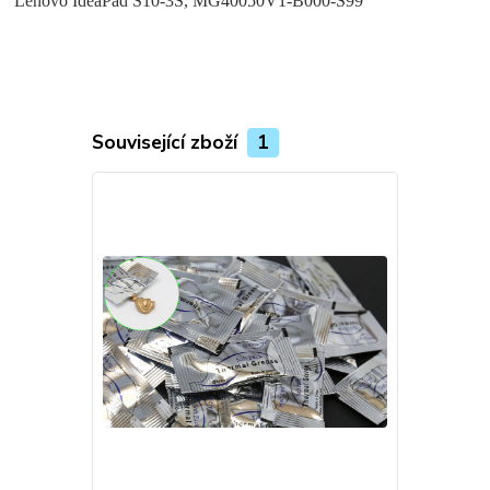
Lenovo IdeaPad S10-3S, MG40050V1-B000-S99
Související zboží
1