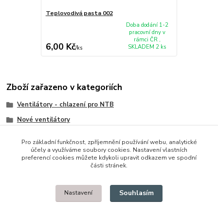
Teplovodivá pasta 002
Doba dodání 1-2
pracovní dny v
rámci ČR ,
6,00 Kč
SKLADEM 2 ks
/
ks
Zboží zařazeno v kategoriích
Ventilátory - chlazení pro NTB
Nové ventilátory
IBM/Lenovo/Thinkpad
Pro základní funkčnost, zpříjemnění používání webu, analytické
účely a využíváme soubory cookies. Nastavení vlastních
preferencí cookies můžete kdykoli upravit odkazem ve spodní
části stránek.
© 2014 - 2025 Díly pro notebooky
Souhlasím
Nastavení
Upravit sběr cookies.