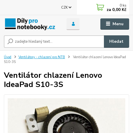
0
ks
CZK
za
0,00 Kč
Menu
Hledat
Úvod
Ventilátory - chlazení pro NTB
Ventilátor chlazení Lenovo IdeaPad
S10-3S
Ventilátor chlazení Lenovo
IdeaPad S10-3S