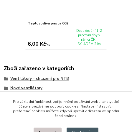
Teplovodivá pasta 002
Doba dodání 1-2
pracovní dny v
rámci ČR ,
6,00 Kč
SKLADEM 2 ks
/
ks
Zboží zařazeno v kategoriích
Ventilátory - chlazení pro NTB
Nové ventilátory
IBM/Lenovo/Thinkpad
Pro základní funkčnost, zpříjemnění používání webu, analytické
účely a využíváme soubory cookies. Nastavení vlastních
preferencí cookies můžete kdykoli upravit odkazem ve spodní
části stránek.
© 2014 - 2025 Díly pro notebooky