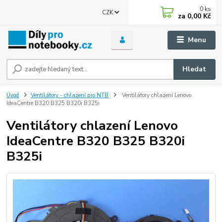
0
ks
CZK
za
0,00 Kč
Menu
Hledat
Úvod
Ventilátory - chlazení pro NTB
Ventilátory chlazení Lenovo
IdeaCentre B320 B325 B320i B325i
Ventilátory chlazení Lenovo
IdeaCentre B320 B325 B320i
B325i