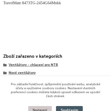
TravelMate 8473TG-2454G64Mnkk
Zboží zařazeno v kategoriích
Ventilátory - chlazení pro NTB
Nové ventilátory
Acer
Pro základní funkčnost, zpříjemnění používání webu, analytické
účely a využíváme soubory cookies. Nastavení vlastních
preferencí cookies můžete kdykoli upravit odkazem ve spodní
části stránek.
© 2014 - 2025 Díly pro notebooky
Souhlasím
Nastavení