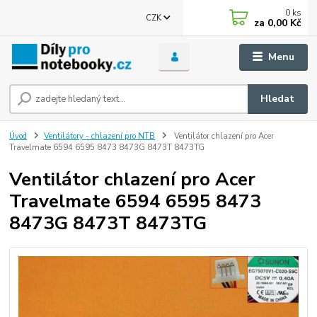
0
ks
CZK
za
0,00 Kč
Menu
Hledat
Úvod
Ventilátory - chlazení pro NTB
Ventilátor chlazení pro Acer
Travelmate 6594 6595 8473 8473G 8473T 8473TG
Ventilátor chlazení pro Acer
Travelmate 6594 6595 8473
8473G 8473T 8473TG