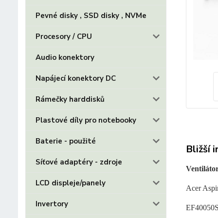
Pevné disky , SSD disky , NVMe
Procesory / CPU
Audio konektory
Napájecí konektory DC
Rámečky harddisků
Plastové díly pro notebooky
Baterie - použité
Bližší 
Síťové adaptéry - zdroje
Ventiláto
LCD displeje/panely
Acer Aspi
Invertory
EF40050S