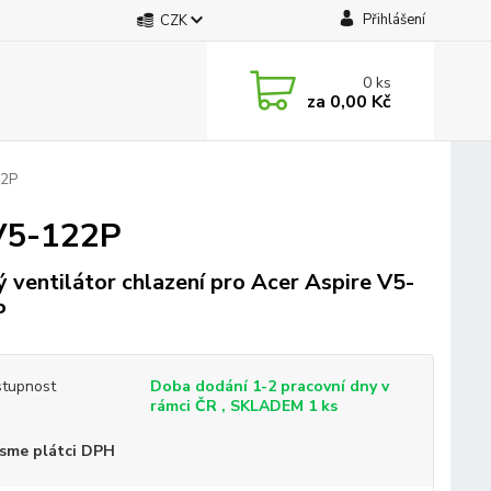
Přihlášení
CZK
0
ks
za
0,00 Kč
22P
 V5-122P
 ventilátor chlazení pro Acer Aspire V5-
P
tupnost
Doba dodání 1-2 pracovní dny v
rámci ČR , SKLADEM 1 ks
sme plátci DPH