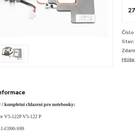
27
Číslo
Stav:
Zdar
Hlída
informace
r / kompletní chlazení pro notebooky:
re V5-122P V5-122 P
1-C090-S99