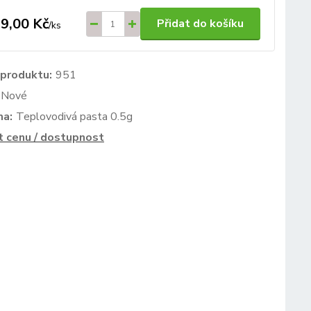
9,00 Kč
Přidat do košíku
/
ks
 produktu:
951
Nové
ma:
Teplovodivá pasta 0.5g
t cenu / dostupnost