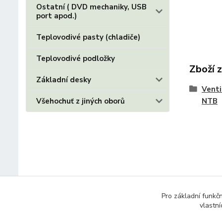
Ostatní ( DVD mechaniky, USB
port apod.)
Teplovodivé pasty (chladiče)
Teplovodivé podložky
Zboží 
Základní desky
Venti
NTB
Všehochuť z jiných oborů
Pro základní funkč
vlastní
© 2014 - 2025 Díly pro notebooky