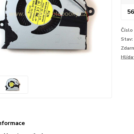
56
Číslo
Stav:
Zdar
Hlída
informace