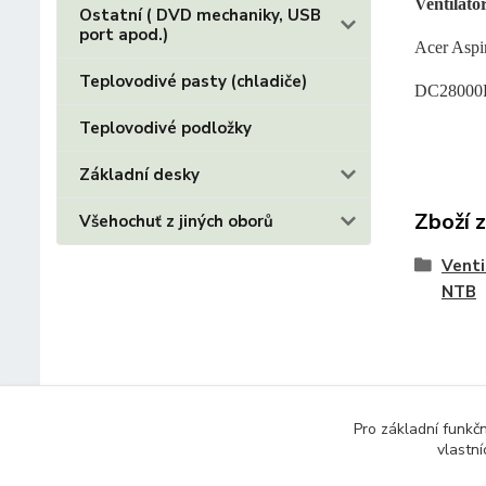
Ventiláto
Ostatní ( DVD mechaniky, USB
port apod.)
Acer Asp
Teplovodivé pasty (chladiče)
DC28000
Teplovodivé podložky
Základní desky
Zboží 
Všehochuť z jiných oborů
Venti
NTB
Pro základní funkč
vlastní
© 2014 - 2025 Díly pro notebooky