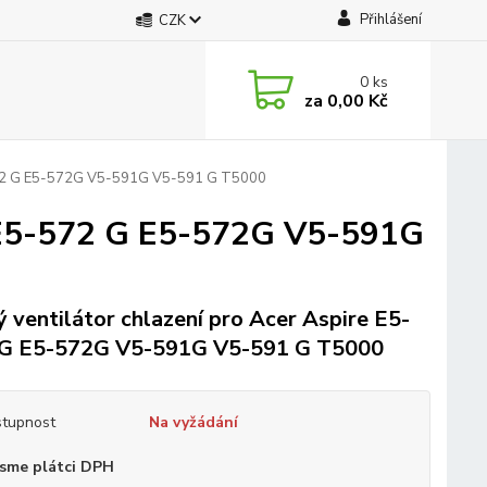
Přihlášení
CZK
0
ks
za
0,00 Kč
5-572 G E5-572G V5-591G V5-591 G T5000
e E5-572 G E5-572G V5-591G
 ventilátor chlazení pro Acer Aspire E5-
 G E5-572G V5-591G V5-591 G T5000
tupnost
Na vyžádání
sme plátci DPH