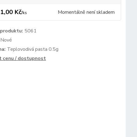
1,00 Kč
Momentálně není skladem
/
ks
 produktu:
5061
Nové
ma:
Teplovodivá pasta 0.5g
t cenu / dostupnost