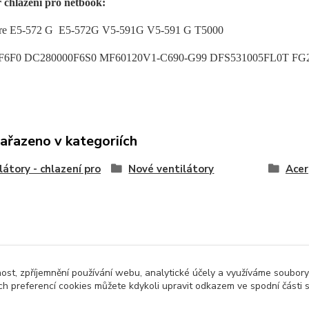
r chlazení pro netbook:
ire E5-572 G
E5-572G
V5-591G
V5-591 G
T5000
F6F0 DC280000F6S0 MF60120V1-C690-G99 DFS531005FL0T FG
zařazeno v kategoriích
látory - chlazení pro
Nové ventilátory
Acer
nost, zpříjemnění používání webu, analytické účely a využíváme soubory
ch preferencí cookies můžete kdykoli upravit odkazem ve spodní části 