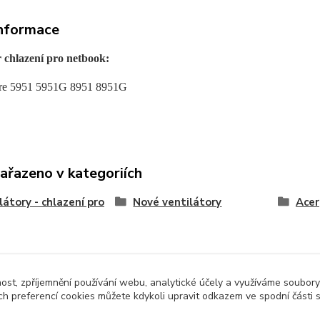
informace
r chlazení pro netbook:
ire 5951 5951G 8951 8951G
zařazeno v kategoriích
látory - chlazení pro
Nové ventilátory
Acer
nost, zpříjemnění používání webu, analytické účely a využíváme soubory
ch preferencí cookies můžete kdykoli upravit odkazem ve spodní části 