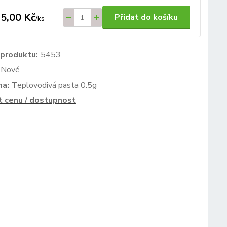
5,00 Kč
Přidat do košíku
/
ks
 produktu:
5453
Nové
ma:
Teplovodivá pasta 0.5g
t cenu / dostupnost