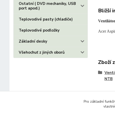
Ostatní ( DVD mechaniky, USB
port apod.)
Bližší 
Teplovodivé pasty (chladiče)
Ventiláto
Teplovodivé podložky
Acer Asp
Základní desky
Všehochuť z jiných oborů
Zboží 
Venti
NTB
Pro základní funkč
vlastní
© 2014 - 2025 Díly pro notebooky