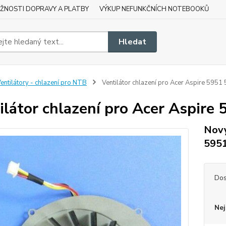
ŽNOSTI DOPRAVY A PLATBY
VÝKUP NEFUNKČNÍCH NOTEBOOKŮ
Hledat
entilátory - chlazení pro NTB
Ventilátor chlazení pro Acer Aspire 59
ilátor chlazení pro Acer Aspir
Nový
595
Dos
Nej