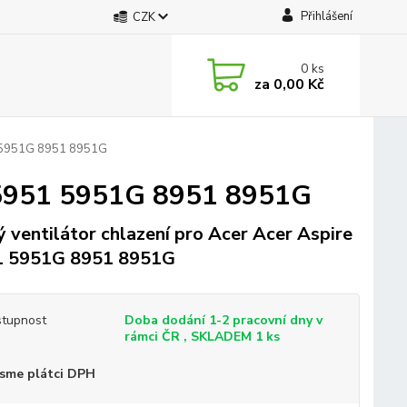
Přihlášení
CZK
0
ks
za
0,00 Kč
51 5951G 8951 8951G
e 5951 5951G 8951 8951G
 ventilátor chlazení pro Acer Acer Aspire
1 5951G 8951 8951G
tupnost
Doba dodání 1-2 pracovní dny v
rámci ČR , SKLADEM 1 ks
sme plátci DPH