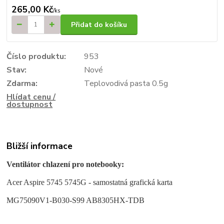
265,00 Kč
/
ks
Přidat do košíku
Číslo produktu:
953
Stav:
Nové
Zdarma:
Teplovodivá pasta 0.5g
Hlídat cenu /
dostupnost
Bližší informace
Ventilátor chlazení pro notebooky:
Acer Aspire 5745 5745G - samostatná grafická karta
MG75090V1-B030-S99 AB8305HX-TDB