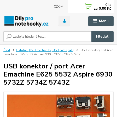
0
ks
CZK
za
0,00 Kč
Menu
Hledat
Úvod
Ostatní ( DVD mechaniky, USB port apod.)
USB konektor / port Acer
Emachine E625 5532 Aspire 6930 5732Z 5734Z 5743Z
USB konektor / port Acer
Emachine E625 5532 Aspire 6930
5732Z 5734Z 5743Z