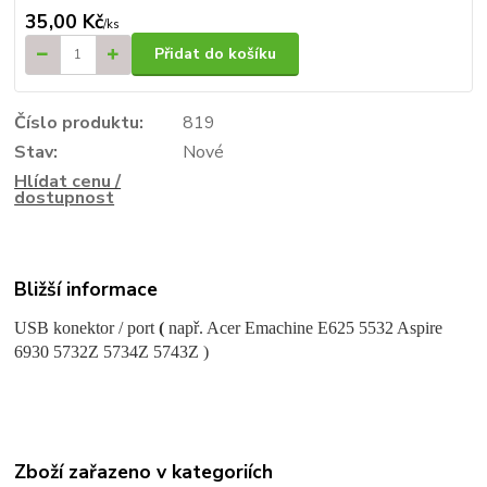
35,00 Kč
/
ks
Přidat do košíku
Číslo produktu:
819
Stav:
Nové
Hlídat cenu /
dostupnost
Bližší informace
USB konektor
/ port
(
např. Acer Emachine E625 5532 Aspire
6930 5732Z 5734Z 5743Z )
Zboží zařazeno v kategoriích