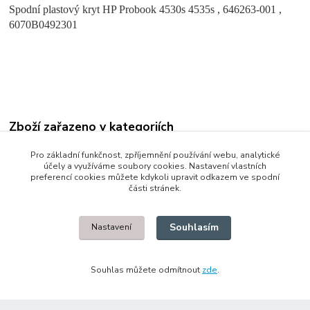
Spodní plastový kryt HP Probook 4530s 4535s , 646263-001 ,
6070B0492301
Zboží zařazeno v kategoriích
Plastové díly pro notebooky
Pro základní funkčnost, zpříjemnění používání webu, analytické
účely a využíváme soubory cookies. Nastavení vlastních
Použité
preferencí cookies můžete kdykoli upravit odkazem ve spodní
části stránek.
HP/Compaq
Souhlasím
Nastavení
© 2014 - 2025 Díly pro notebooky
Souhlas můžete odmítnout
zde
.
Upravit sběr cookies.