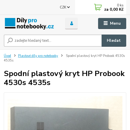
0
ks
CZK
za
0,00 Kč
Menu
Hledat
Úvod
Plastové díly pro notebooky
Spodní plastový kryt HP Probook 4530s
4535s
Spodní plastový kryt HP Probook
4530s 4535s