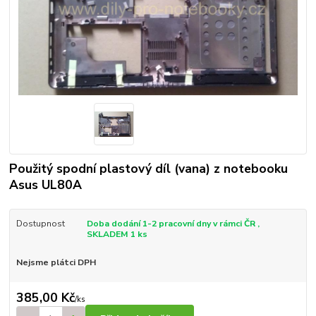
Použitý spodní plastový díl (vana) z notebooku
Asus UL80A
Dostupnost
Doba dodání 1-2 pracovní dny v rámci ČR ,
SKLADEM 1 ks
Nejsme plátci DPH
385,00 Kč
/
ks