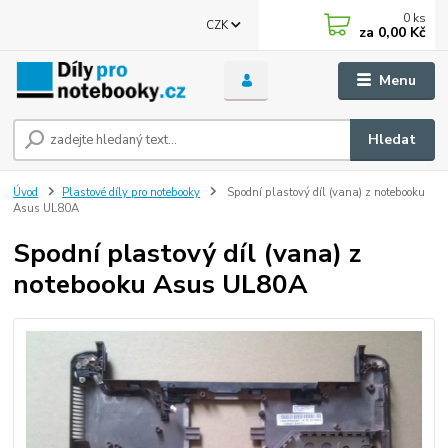
0
ks
CZK
za
0,00 Kč
Menu
Hledat
Úvod
Plastové díly pro notebooky
Spodní plastový díl (vana) z notebooku
Asus UL80A
Spodní plastový díl (vana) z
notebooku Asus UL80A