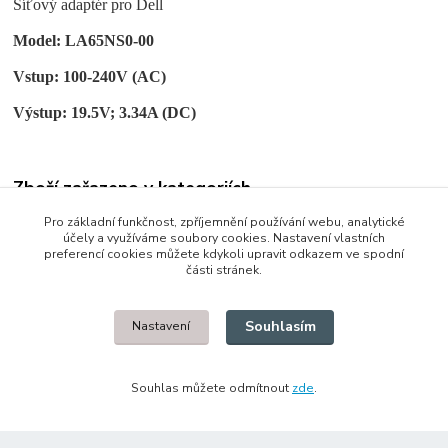
Síťový adaptér pro Dell
Model: LA65NS0-00
Vstup: 100-240V (AC)
Výstup: 19.5V; 3.34A (DC)
Zboží zařazeno v kategoriích
Síťové adaptéry - zdroje
Pro základní funkčnost, zpříjemnění používání webu, analytické
účely a využíváme soubory cookies. Nastavení vlastních
Použité
preferencí cookies můžete kdykoli upravit odkazem ve spodní
části stránek.
Dell
Souhlasím
Nastavení
© 2014 - 2025 Díly pro notebooky
Souhlas můžete odmítnout
zde
.
Upravit sběr cookies.