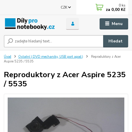
0
ks
CZK
za
0,00 Kč
Menu
Hledat
Úvod
Ostatní ( DVD mechaniky, USB port apod.)
Reproduktory z Acer
Aspire 5235 / 5535
Reproduktory z Acer Aspire 5235
/ 5535