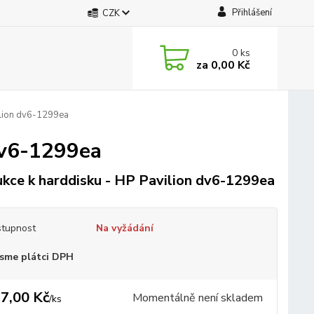
Přihlášení
CZK
0
ks
za
0,00 Kč
ilion dv6-1299ea
dv6-1299ea
kce k harddisku - HP Pavilion dv6-1299ea
tupnost
Na vyžádání
sme plátci DPH
7,00 Kč
Momentálně není skladem
/
ks