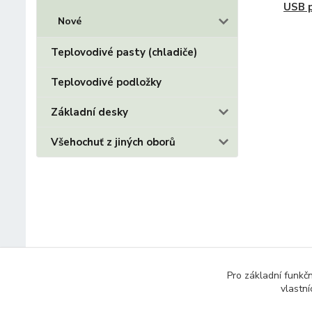
USB p
Nové
Teplovodivé pasty (chladiče)
Teplovodivé podložky
Základní desky
Všehochuť z jiných oborů
Pro základní funkč
vlastní
© 2014 - 2025 Díly pro notebooky