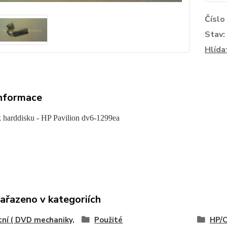
Číslo
Stav:
Hlída
informace
 harddisku - HP Pavilion dv6-1299ea
zařazeno v kategoriích
ní ( DVD mechaniky,
Použité
HP/