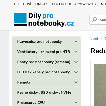
OBCHODNÍ PODMÍNKY
KONTAKT/DOTAZY/Contact Us
MO
Úvod
O
Klávesnice pro notebooky
Redu
Ventilátory - chlazení pro NTB
Panty pro notebooky (ramena)
LCD flex kabely pro notebooky
Paměti
Pevné disky , SSD disky , NVMe
Procesory / CPU