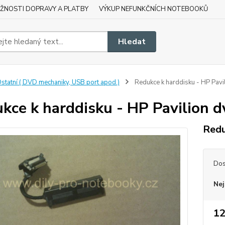
ŽNOSTI DOPRAVY A PLATBY
VÝKUP NEFUNKČNÍCH NOTEBOOKŮ
Hledat
statní ( DVD mechaniky, USB port apod.)
Redukce k harddisku - HP Pav
kce k harddisku - HP Pavilion 
Redu
Dos
Nej
12