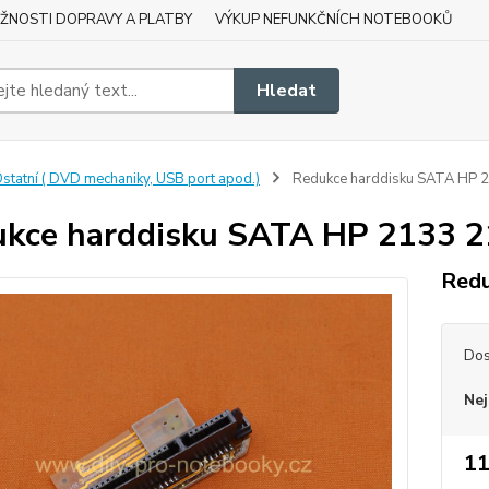
ŽNOSTI DOPRAVY A PLATBY
VÝKUP NEFUNKČNÍCH NOTEBOOKŮ
Hledat
statní ( DVD mechaniky, USB port apod.)
Redukce harddisku SATA HP 
kce harddisku SATA HP 2133 
Redu
Dos
Nej
11