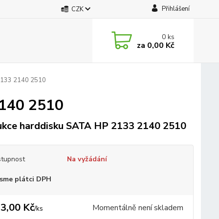
Přihlášení
CZK
0
ks
za
0,00 Kč
2133 2140 2510
2140 2510
kce harddisku SATA HP 2133 2140 2510
tupnost
Na vyžádání
sme plátci DPH
3,00 Kč
Momentálně není skladem
/
ks