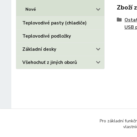
Zboží 
Nové
Ostat
Teplovodivé pasty (chladiče)
USB p
Teplovodivé podložky
Základní desky
Všehochuť z jiných oborů
Pro základní funkč
vlastní
© 2014 - 2025 Díly pro notebooky