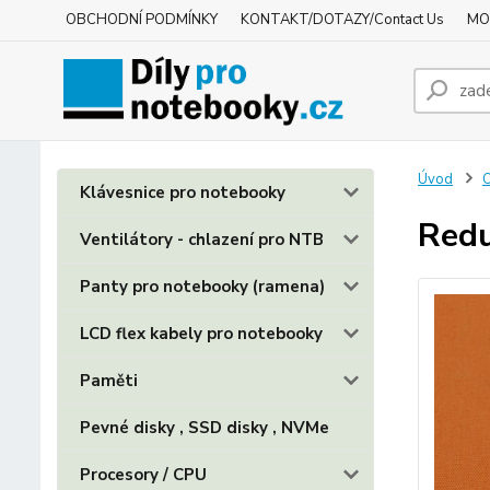
OBCHODNÍ PODMÍNKY
KONTAKT/DOTAZY/Contact Us
MO
Úvod
O
Klávesnice pro notebooky
Redu
Ventilátory - chlazení pro NTB
Panty pro notebooky (ramena)
LCD flex kabely pro notebooky
Paměti
Pevné disky , SSD disky , NVMe
Procesory / CPU