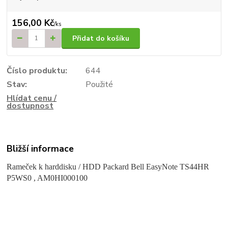
156,00 Kč
/
ks
Přidat do košíku
Číslo produktu:
644
Stav:
Použité
Hlídat cenu /
dostupnost
Bližší informace
Rameček k harddisku / HDD Packard Bell EasyNote TS44HR
P5WS0 , AM0HI000100