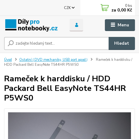
0
ks
CZK
za
0,00 Kč
Menu
Hledat
Úvod
Ostatní ( DVD mechaniky, USB port apod.)
Rameček k harddisku /
HDD Packard Bell EasyNote TS44HR P5WS0
Rameček k harddisku / HDD
Packard Bell EasyNote TS44HR
P5WS0