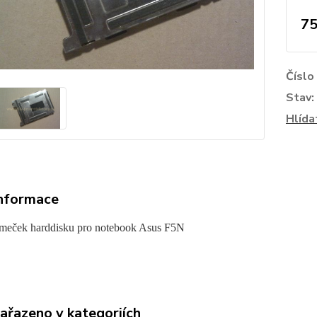
75
Číslo
Stav:
Hlída
informace
ámeček harddisku pro notebook Asus F5N
zařazeno v kategoriích