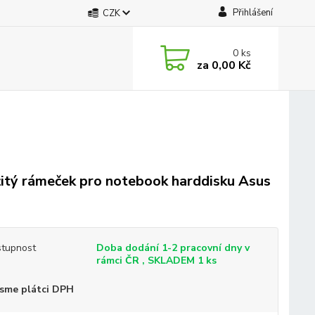
Přihlášení
CZK
0
ks
za
0,00 Kč
itý rámeček pro notebook harddisku Asus
tupnost
Doba dodání 1-2 pracovní dny v
rámci ČR , SKLADEM 1 ks
sme plátci DPH