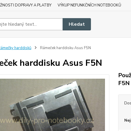
ŽNOSTI DOPRAVY A PLATBY
VÝKUP NEFUNKČNÍCH NOTEBOOKŮ
Hledat
ámečky harddisků
Rámeček harddisku Asus F5N
ček harddisku Asus F5N
Použ
F5N
Dos
Nej