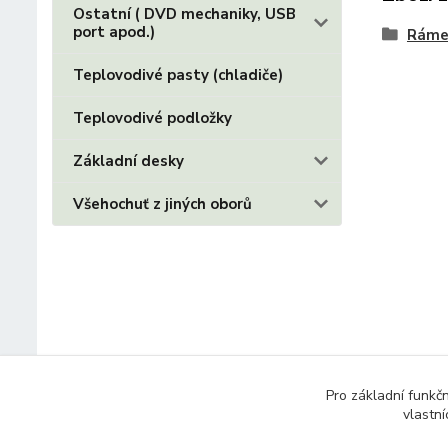
Ostatní ( DVD mechaniky, USB
port apod.)
Ráme
Teplovodivé pasty (chladiče)
Teplovodivé podložky
Základní desky
Všehochuť z jiných oborů
Pro základní funkč
vlastní
© 2014 - 2025 Díly pro notebooky