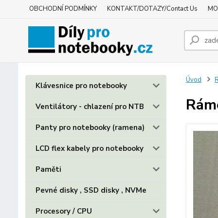
OBCHODNÍ PODMÍNKY
KONTAKT/DOTAZY/Contact Us
MO
Úvod
R
Klávesnice pro notebooky
Ráme
Ventilátory - chlazení pro NTB
Panty pro notebooky (ramena)
LCD flex kabely pro notebooky
Paměti
Pevné disky , SSD disky , NVMe
Procesory / CPU