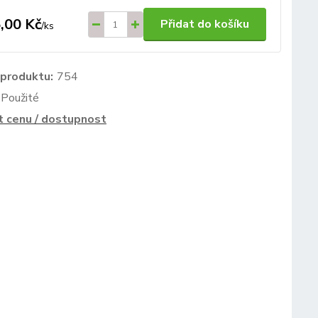
,00 Kč
Přidat do košíku
/
ks
 produktu:
754
Použité
t cenu / dostupnost